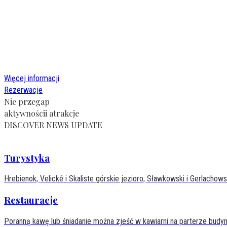
Więcej informacji
Rezerwacje
Nie przegap
aktywnościi atrakcje
DISCOVER NEWS UPDATE
Turystyka
Hrebienok, Velické i Skaliste górskie jezioro, Sławkowski i Gerlachow
Restauracje
Poranną kawę lub śniadanie można zjeść w kawiarni na parterze budyn