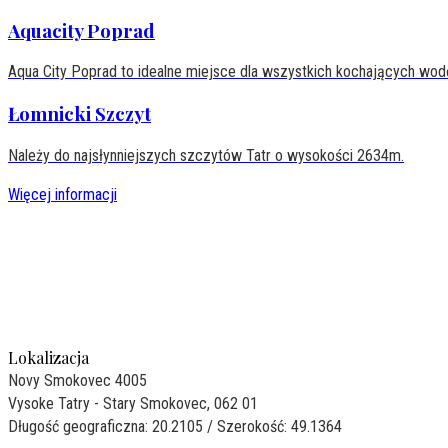
Aquacity Poprad
Aqua City Poprad to idealne miejsce dla wszystkich kochających wod
Łomnicki Szczyt
Należy do najsłynniejszych szczytów Tatr o wysokości 2634m.
Więcej informacji
Lokalizacja
Novy Smokovec 4005
Vysoke Tatry - Stary Smokovec, 062 01
Długość geograficzna: 20.2105 / Szerokość: 49.1364