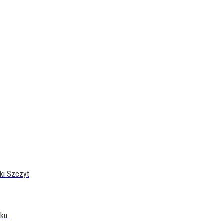
ski Szczyt
ku.